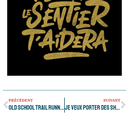
PRÉCÉDENT
SUIVANT
Old School Trail Running
Je veux porter des shorts toute ma vie