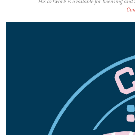
His artwork is available for licensing and
Con