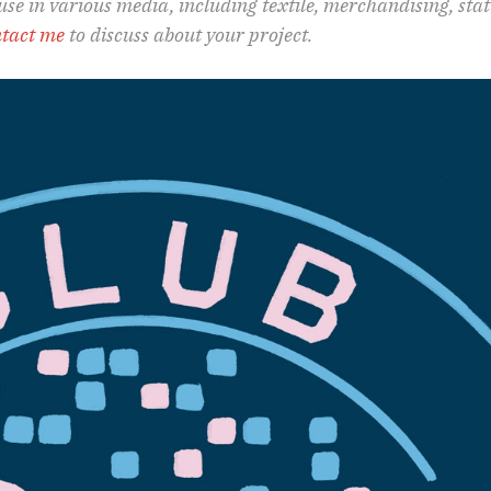
 use in various media, including textile, merchandising, st
tact me
to discuss about your project.