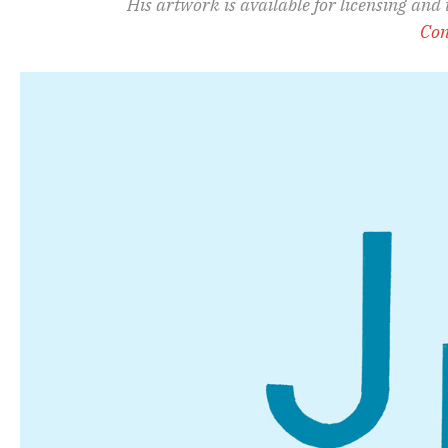
His artwork is available for licensing and
Con