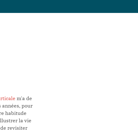
rticale
m'a de
s années, pour
re habitude
lustrer la vie
de revisiter