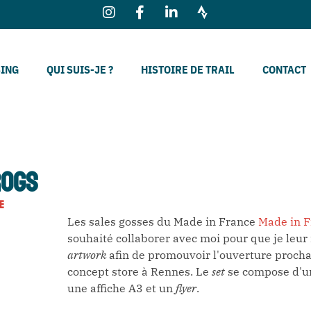
SING
QUI SUIS-JE ?
HISTOIRE DE TRAIL
CONTACT
ROGS
E
Les sales gosses du Made in France
Made in F
souhaité collaborer avec moi pour que je leur 
artwork
afin de promouvoir l'ouverture procha
concept store à Rennes. Le
set
se compose d'un
une affiche A3 et un
flyer
.